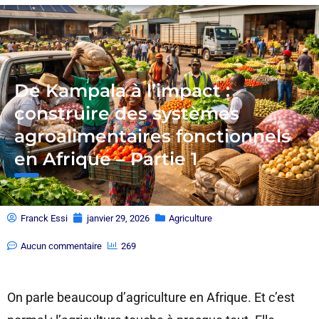
De Kampala à l’impact :
construire des systèmes
agroalimentaires fonctionnels
en Afrique – Partie 1
Franck Essi
janvier 29, 2026
Agriculture
Aucun commentaire
269
On parle beaucoup d’agriculture en Afrique. Et c’est